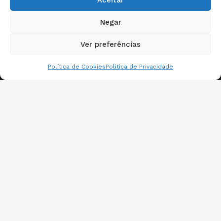
Trabalhe conosco
Negar
Soluções
Ver preferências
Política de Cookies
Politica de Privacidade
Conteúdos
Onde estamos?
© 2024 eMed
Política de Privacidade
Desenvolvido por