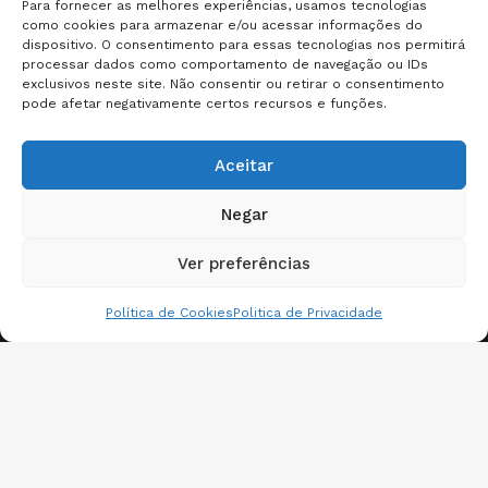
Para fornecer as melhores experiências, usamos tecnologias
Trabalhe conosco
como cookies para armazenar e/ou acessar informações do
dispositivo. O consentimento para essas tecnologias nos permitirá
processar dados como comportamento de navegação ou IDs
Soluções
exclusivos neste site. Não consentir ou retirar o consentimento
pode afetar negativamente certos recursos e funções.
Conteúdos
Aceitar
Onde estamos?
Negar
Ver preferências
Política de Cookies
Politica de Privacidade
© 2024 eMed
Política de Privacidade
Desenvolvido por